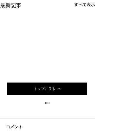
すべて表示
最新記事
トップに戻る
年末休業のお知らせ
令和７年１２月２６日(金)～
令和８年１月５日(月) ※年内
コメント
お知らせ☆