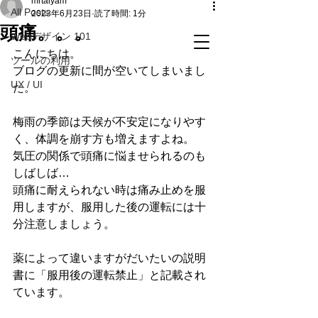
mrtaiyam
All Posts
2023年6月23日
読了時間: 1分
頭痛。。。
Webデザイン 101
こんにちは。
ツールの利用
ブログの更新に間が空いてしまいまし
UX / UI
た。
梅雨の季節は天候が不安定になりやす
く、体調を崩す方も増えますよね。
気圧の関係で頭痛に悩ませられるのも
しばしば…
頭痛に耐えられない時は痛み止めを服
用しますが、服用した後の運転には十
分注意しましょう。
薬によって違いますがだいたいの説明
書に「服用後の運転禁止」と記載され
ています。