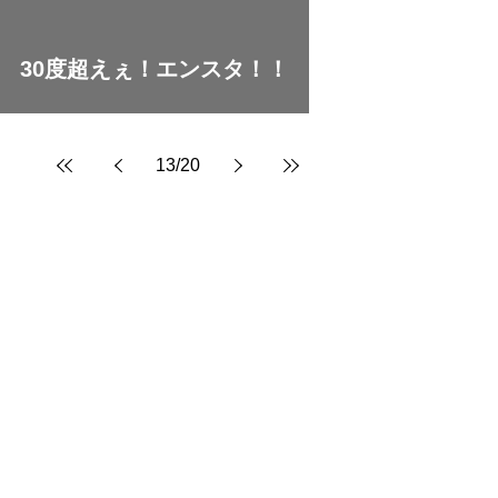
30度超えぇ！エンスタ！！
13
/
20