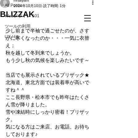
mrtaiyam
All Posts
2024年10月10日
読了時間: 1分
BLIZZAK
Webデザイン 101
ツールの利用
少し前まで半袖で過ごせたのが、さす
UX / UI
がに寒くなったのか・・・一気に衣替
え；
秋を越して冬到来でしょうか。
もう少し秋の気候を楽しみたいです～
当店でも展示されているブリザック★
北海道、東北方面では装着率が高いで
すね＾＾　
ここ長野県・松本市でも昨年はたくさ
ん雪が降りました。
雪や凍結時にしっかり密着！ブリザッ
ク。
気になる方はご来店、お電話、お待ち
しております♪